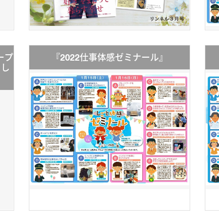
ープ
『2022仕事体感ゼミナール』
まし