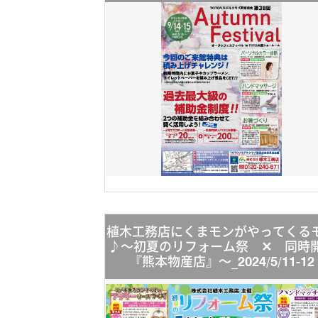
植木工務店にくまモンがやってくる
♪～初夏のリフォーム祭 ✕ 同時
『熊本物産店』～_2024/5/11-12