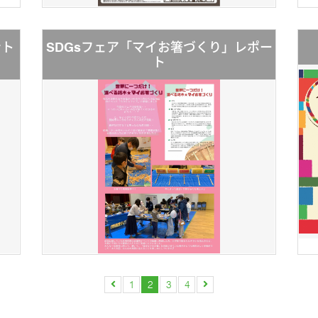
ント
SDGsフェア「マイお箸づくり」レポー
ト
1
2
3
4