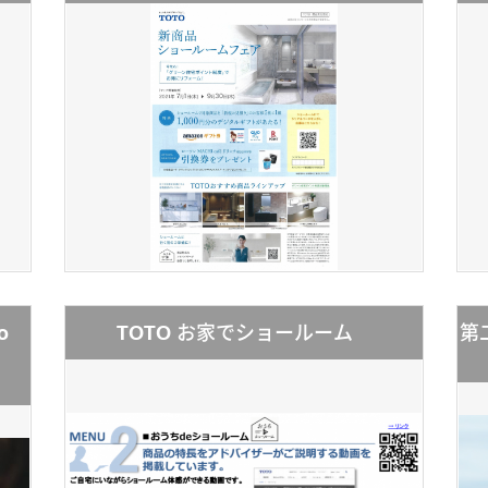
o
TOTO お家でショールーム
第
ou」