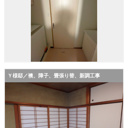
Ｙ様邸／襖、障子、畳張り替、新調工事