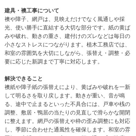
建具・襖工事について
襖や障子、網戸は、見映えだけでなく風通しや採
光、使い勝手に直結する大切な部分です。紙の黄ば
みや破れ、動きの重さ、建付けのズレなどは毎日の
小さなストレスにつながります。植木工務店では、
和室の雰囲気を大切にしながら、張替え・調整・必
要に応じた新調まで丁寧に対応します。
解決できること
襖紙や障子紙の張替えにより、黄ばみや破れを一新
して明るさを取り戻します。動きが重い、音が鳴
る、途中で止まるといった不具合には、戸車や桟の
調整、敷居・鴨居の当たりの見直しで滑らかな開閉
に整えます。網戸の張替えや枠の歪み調整にも対応
し、季節に合わせた通風性を確保します。和室の雰