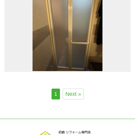
1
Next »