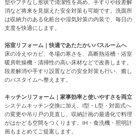
型やフチなし形状で清潔性を高め、手すりや段差解
消など将来を見据えた安全対策も可能です。洗面所
は収納力のある化粧台や湿気対策の内装で、毎日の
支度を快適にします。
浴室リフォーム｜快適であたたかいバスルームへ
床の冷えやカビ、冬場の寒さを、高断熱浴槽・浴室
暖房乾燥機・清掃性の高い床材などで改善します。
段差解消や手すり設置などの安全対策も行い、癒し
のバスタイムへ整えます。
キッチンリフォーム｜家事効率と使いやすさを両立
システムキッチン交換に加え、I型・L型・対面式へ
の変更や吊り戸の見直し、収納計画の最適化で料理
がはかどる空間をつくります。IH・食洗機・照明計
画もまとめてご提案します。