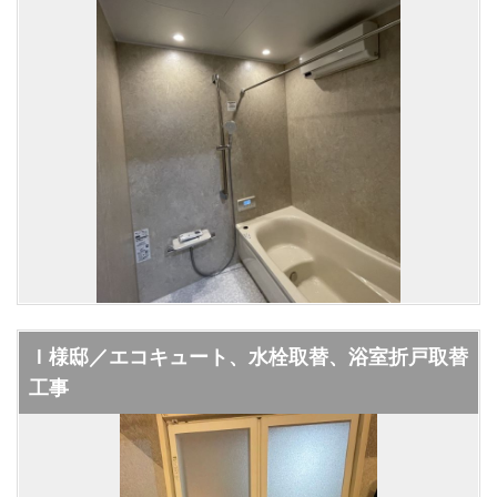
Ｉ様邸／エコキュート、水栓取替、浴室折戸取替
工事