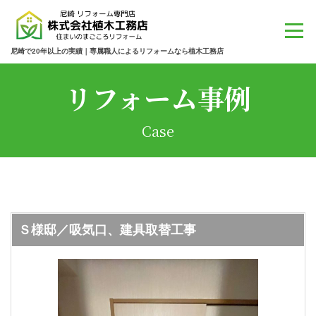
尼崎で20年以上の実績｜専属職人によるリフォームなら植木工務店
リフォーム事例
Case
Ｓ様邸／吸気口、建具取替工事