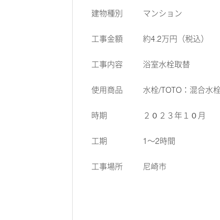
建物種別
マンション
工事金額
約4.2万円（税込）
工事内容
浴室水栓取替
使用商品
水栓/TOTO：混合水
時期
２０２３年１０月
工期
1～2時間
工事場所
尼崎市