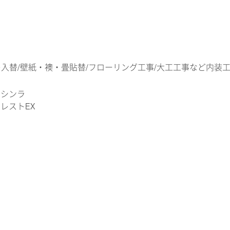
入替/壁紙・襖・畳貼替/フローリング工事/大工工事など内装
：シンラ
アレストEX