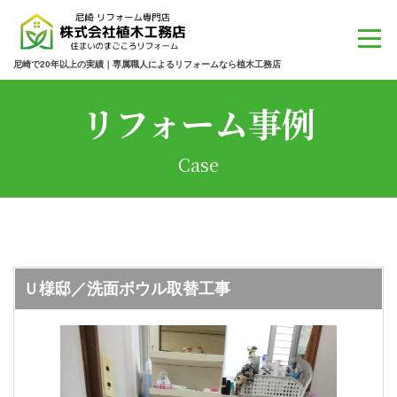
尼崎で20年以上の実績｜専属職人によるリフォームなら植木工務店
リフォーム事例
Case
Ｕ様邸／洗面ボウル取替工事